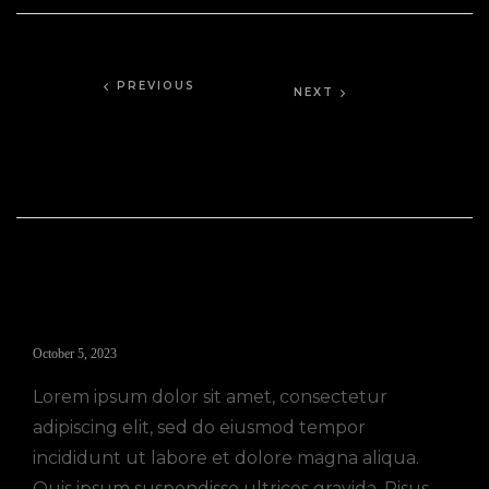
PREVIOUS
NEXT
Mastering
The
the Art of
Marriage
Catering:
of
Tips from
Flavors:
the Pros
Trends
in
Wedding
3 Comments
Catering
Felix Design
October 5, 2023
Lorem ipsum dolor sit amet, consectetur
adipiscing elit, sed do eiusmod tempor
incididunt ut labore et dolore magna aliqua.
Quis ipsum suspendisse ultrices gravida. Risus