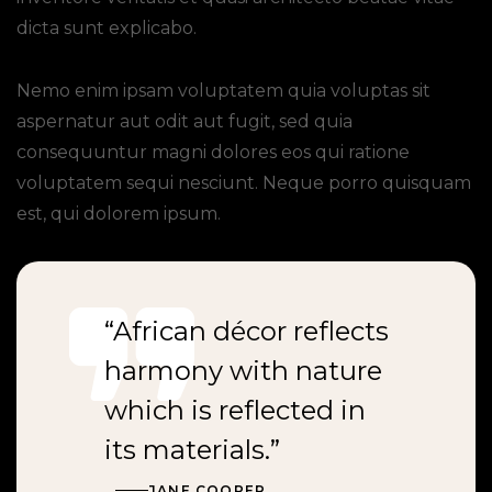
dicta sunt explicabo.
Nemo enim ipsam voluptatem quia voluptas sit
aspernatur aut odit aut fugit, sed quia
consequuntur magni dolores eos qui ratione
voluptatem sequi nesciunt. Neque porro quisquam
est, qui dolorem ipsum.
“African décor reflects
harmony with nature
which is reflected in
its materials.”
JANE COOPER