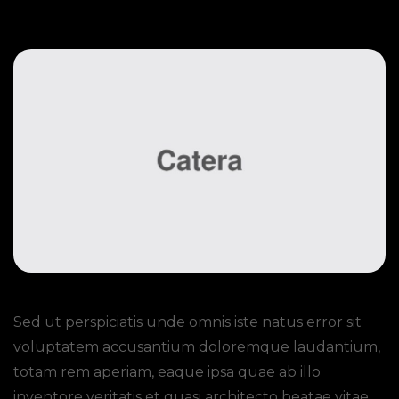
Guide For Event Planners
Sed ut perspiciatis unde omnis iste natus error sit
voluptatem accusantium doloremque laudantium,
totam rem aperiam, eaque ipsa quae ab illo
inventore veritatis et quasi architecto beatae vitae