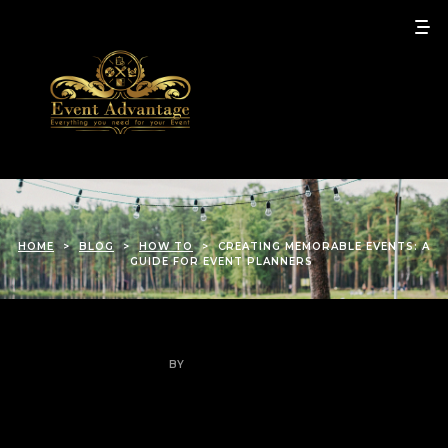
HOME
>
BLOG
>
HOW TO
>
CREATING MEMORABLE EVENTS: A
GUIDE FOR EVENT PLANNERS
HOW TO
OFF TOPIC
BY
GARNER.ASHLEY13@GMAIL.COM
Creating Memorable Events: A