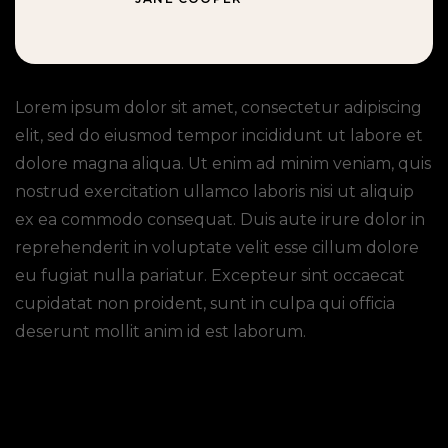
Lorem ipsum dolor sit amet, consectetur adipiscing
elit, sed do eiusmod tempor incididunt ut labore et
dolore magna aliqua. Ut enim ad minim veniam, quis
nostrud exercitation ullamco laboris nisi ut aliquip
ex ea commodo consequat. Duis aute irure dolor in
reprehenderit in voluptate velit esse cillum dolore
eu fugiat nulla pariatur. Excepteur sint occaecat
cupidatat non proident, sunt in culpa qui officia
deserunt mollit anim id est laborum.