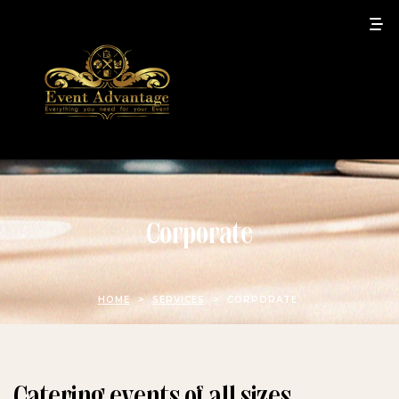
Corporate
HOME
>
SERVICES
>
CORPORATE
Catering events of all sizes