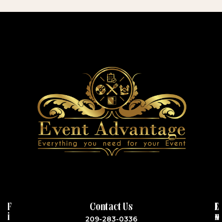
F
Contact Us
J
E
I
o
X
209-283-0336